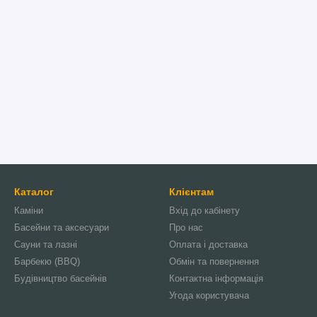
Каталог
Клієнтам
Каміни
Вхід до кабінету
Басейни та аксесуари
Про нас
Сауни та лазні
Оплата і доставка
Барбекю (BBQ)
Обмін та повернення
Будівництво басейнів
Контактна інформація
Угода користувача