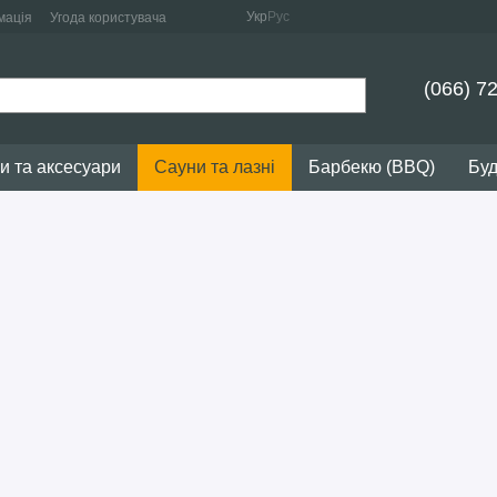
Укр
Рус
мація
Угода користувача
(066) 7
и та аксесуари
Сауни та лазні
Барбекю (BBQ)
Буд