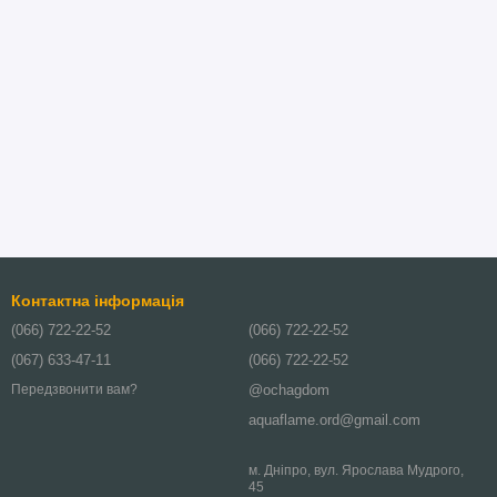
Контактна інформація
(066) 722-22-52
(066) 722-22-52
(067) 633-47-11
(066) 722-22-52
@ochagdom
Передзвонити вам?
aquaflame.ord@gmail.com
м. Дніпро, вул. Ярослава Мудрого,
45