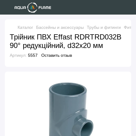
Каталог
Бассейны и аксессуары
Трубы и фитинги
Фитин
Трійник ПВХ Effast RDRTRD032B
90° редукційний, d32x20 мм
Артикул:
5557
Оставить отзыв