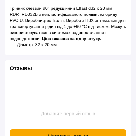
Трійник клеєвий 90° редукційний Effast d32 x 20 мм
RDRTRD032B з непластифікованого полівінілхлориду
PVC-U. Виробництво Італія. Вироби з ПВХ оптимальні для
транспортування рідин від 1 до +60 °C під тиском. Можуть
використовуватися в системах водопостачання і
водопідготовки.
Ціна вказана за одну штуку.
Діаметр: 32 x 20 мм
Отзывы
Добавьте первый отзыв