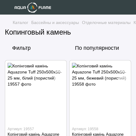
Каталог
Бассейны и аксессуары
Отделочные материалы
К
Копинговый камень
Фильтр
По популярности
Артикул: 19557
Артикул: 19558
Копінговий камінь Aquazone
Копінговий камінь Aquazone