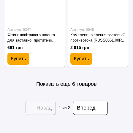
Артикул: 6347
Артикул: 6645
Фітинг повітряного шланга
Комплект кріплення заставної
для заставної протитечії
противотока (RUSS0351.00R)
Emaux EM0055 (89090117)
Kripsol
691 грн
2 915 грн
Купить
Купить
Показать еще 6 товаров
Назад
Вперед
1
из 2