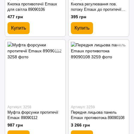
Кнопка противотечії Emaux
Кнопка регулювання пов.
для світла 89090106
потоку Emaux до протитечії
(Air ajusting) 89090105
477 грн
395 грн
Купить
Купить
Артикул: 3258
Артикул: 3259
Муфта форсунки протитечії
Передня лицьова панель
Emaux 89090112
Emaux противотока 89090108
987 грн
3 266 грн