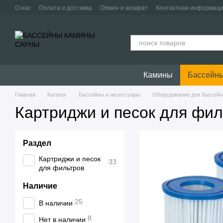
Перейти к основному контенту
О нас
Оплата и доставка
Обмен и возврат
Контактная информац
Камины
Бассейны
Главная
Каталог
Бассейны и аксессуары
Оборудование для бассейн
Картриджи и песок для фил
Раздел
Картриджи и песок
33
для фильтров
Наличие
25
В наличии
8
Нет в наличии