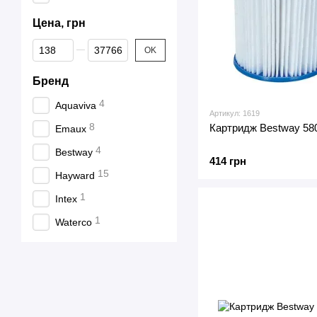
Цена, грн
От Цена, грн
До Цена, грн
OK
Бренд
4
Aquaviva
Артикул: 1619
8
Картридж Bestway 5809
Emaux
4
Bestway
414 грн
15
Hayward
1
Intex
1
Waterco