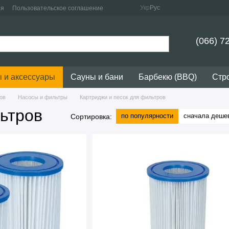
Укр
Рус
ия
Пользовательское соглашение
(066) 7
 и аксессуары
Сауны и бани
Барбекю (BBQ)
Стр
ов
Насосы и фильтры
Картриджи и песок для фильтров
ьтров
по популярности
сначала деше
Сортировка: