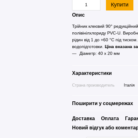
Купити
Опис
Трійник клеєвий 90° редукційни
полівінілхлориду PVC-U. Виробн
рідин від 1 до +60 °C під тиско
водопідготовки.
Ціна вказана з
Діаметр: 40 x 20 мм
Характеристики
Страна производитель
Італія
Поширити у соцмережах
Доставка
Оплата
Гара
Новий відгук або комента