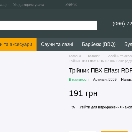
Укр
Рус
мація
Угода користувача
(066) 7
и та аксесуари
Сауни та лазні
Барбекю (BBQ)
Буд
Головна
Каталог
Басейни та аксе
Трійник ПВХ Effast RDRTRD040B 90° реду
Трійник ПВХ Effast RD
В наявності
Артикул: 5559
Написа
191 грн
Увійти
для відображення накоп
%