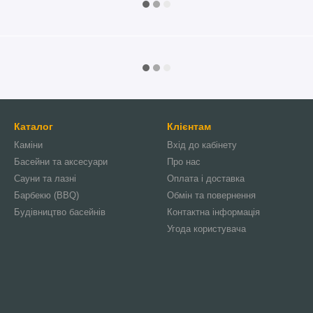
Каталог
Клієнтам
Каміни
Вхід до кабінету
Басейни та аксесуари
Про нас
Сауни та лазні
Оплата і доставка
Барбекю (BBQ)
Обмін та повернення
Будівництво басейнів
Контактна інформація
Угода користувача