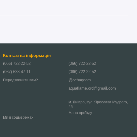
Контактна інформація
(066) 722-22-52
(066) 722-22-52
(067) 633-47-11
(066) 722-22-52
@ochagdom
Передзвонити вам?
aquaflame.ord@gmail.com
м. Дніпро, вул. Ярослава Мудрого,
45
Мапа проїзду
Ми в соцмережах