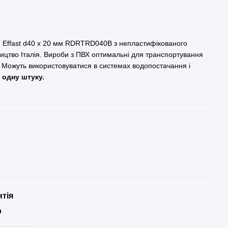
й Effast d40 x 20 мм RDRTRD040B з непластифікованого
ицтво Італія. Вироби з ПВХ оптимальні для транспортування
м. Можуть використовуватися в системах водопостачання і
а одну штуку.
нтія
р