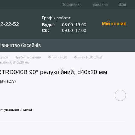
Порівняння
Бажання
Вхід
Графік роботи:
22-22-52
Мій кошик
Будні:
08:00–19:00
Сб:
09:00–17:00
івництво басейнів
суари
Труби та фітинги
Фітинги ПВХ
Фітинги ПВХ Effast
кційний, d40x20 мм
RTRD040B 90° редукційний, d40x20 мм
ти відгук
ичувальної знижки