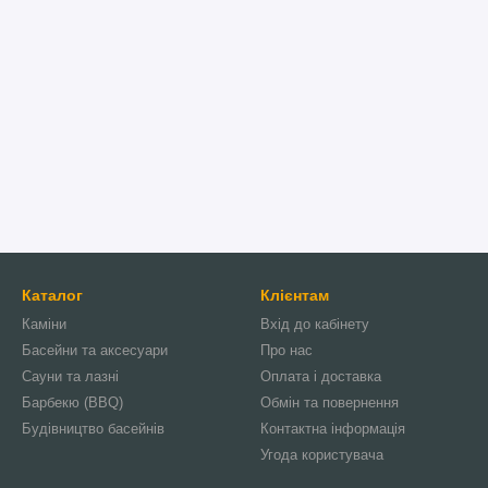
Каталог
Клієнтам
Каміни
Вхід до кабінету
Басейни та аксесуари
Про нас
Сауни та лазні
Оплата і доставка
Барбекю (BBQ)
Обмін та повернення
Будівництво басейнів
Контактна інформація
Угода користувача