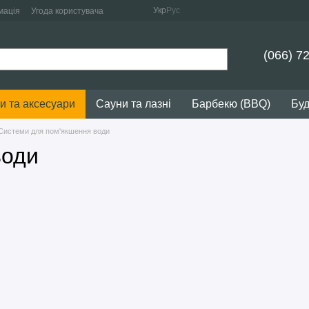
Укр
Рус
мація
Угода користувача
(066) 7
и та аксесуари
Сауни та лазні
Барбекю (BBQ)
Буд
Системи для пом'якшення води
води