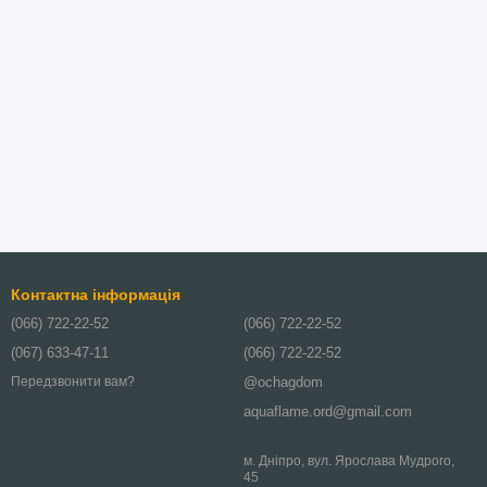
Контактна інформація
(066) 722-22-52
(066) 722-22-52
(067) 633-47-11
(066) 722-22-52
@ochagdom
Передзвонити вам?
aquaflame.ord@gmail.com
м. Дніпро, вул. Ярослава Мудрого,
45