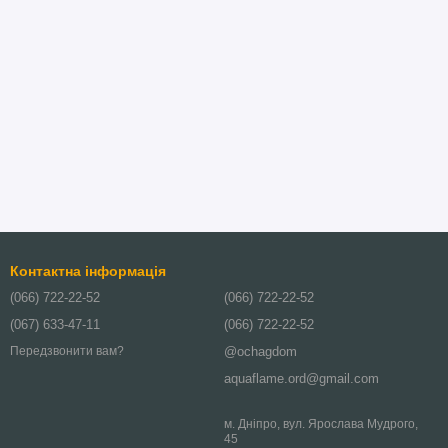
Контактна інформація
(066) 722-22-52
(066) 722-22-52
(067) 633-47-11
(066) 722-22-52
@ochagdom
Передзвонити вам?
aquaflame.ord@gmail.com
м. Дніпро, вул. Ярослава Мудрого,
45