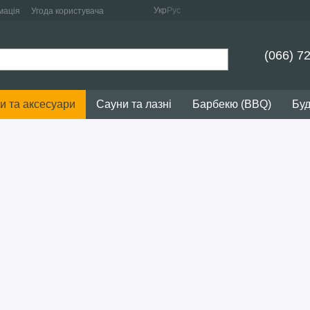
Укр
Рус
мація
Угода користувача
(066) 7
и та аксесуари
Сауни та лазні
Барбекю (BBQ)
Буд