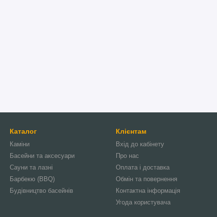
Каталог
Клієнтам
Каміни
Вхід до кабінету
Басейни та аксесуари
Про нас
Сауни та лазні
Оплата і доставка
Барбекю (BBQ)
Обмін та повернення
Будівництво басейнів
Контактна інформація
Угода користувача