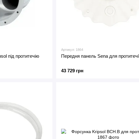
Артикул: 1864
sol під протитечію
Передня панель Sena для протитечії
43 729 грн