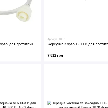
Артикул: 1867
psol для протитечії
Форсунка Kripsol BCH.B для протите
7 812 грн