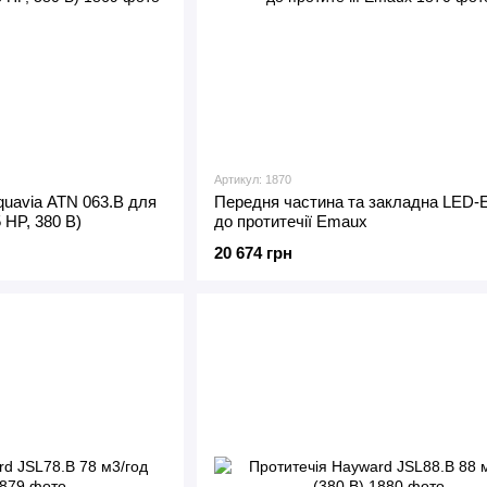
Артикул: 1870
uavia ATN 063.B для
Передня частина та закладна LED
5 HP, 380 В)
до протитечії Emaux
20 674 грн