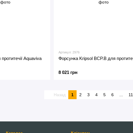
Артикул: 2976
 протитечії Aquaviva
Форсунка Kripsol BCP.B для протитеч
8 021 грн
Назад
1
2
3
4
5
6
...
11