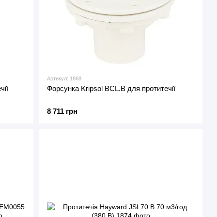
Артикул: 1868
чії
Форсунка Kripsol BCL.B для протитечії
8 711 грн