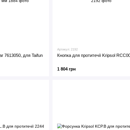
Артикул: 2192
ar 7613050, для Taifun
Кнопка для протитечії Kripsol RCC0
1 804 грн