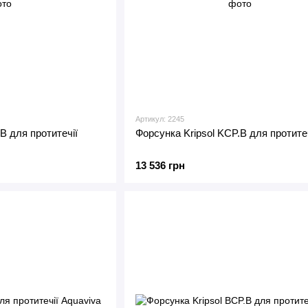
Артикул: 2245
B для протитечії
Форсунка Kripsol KCP.B для протитеч
13 536 грн