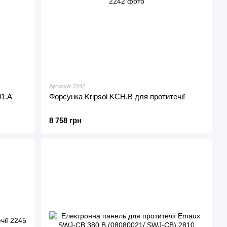
Артикул: 2242
01.A
Форсунка Kripsol KCH.B для протитечії
8 758 грн