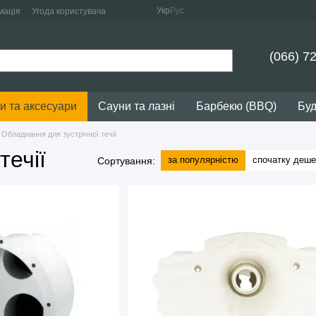
Укр
Рус
мація
Угода користувача
(066) 7
и та аксесуари
Сауни та лазні
Барбекю (BBQ)
Буд
Обладнання для зустрічної течії
течії
за популярністю
спочатку деш
Сортування: