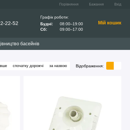
Порівняння
Бажання
Вхід
Графік роботи:
22-22-52
Мій кошик
Будні:
08:00–19:00
Сб:
09:00–17:00
івництво басейнів
Відображення:
евше
спочатку дорожчі
за назвою