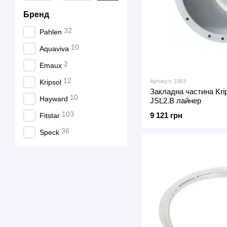
Бренд
32
Pahlen
10
Aquaviva
2
Emaux
12
Артикул: 1863
Kripsol
Закладна частина Krip
10
Hayward
JSL2.B лайнер
103
9 121 грн
Fitstar
36
Speck