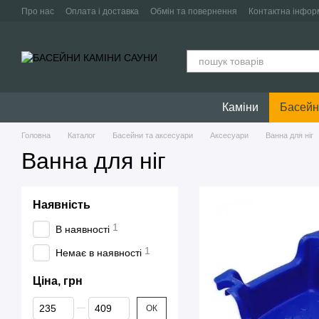
Перейти до основного контенту
Про нас
Оплата і доставка
Обмін та повернення
Контактна інфор
Каміни
Басейн
Головна
Каталог
Басейни та аксесуари
Аксесуари
Ванна для ніг
Ванна для ніг
Наявність
1
В наявності
1
Немає в наявності
Ціна, грн
Від Ціна, грн
До Ціна, грн
ОК