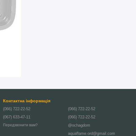
Контактна інформація
(066) 722-22-52
(066) 722-22-52
(067) 633-47-11
(066) 722-22-52
@ochagdom
Передзвонити вам?
aquaflame.ord@gmail.com