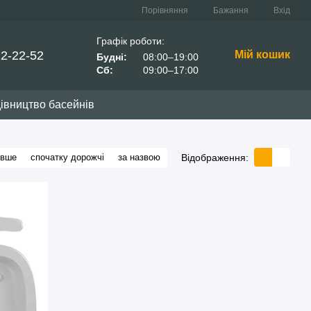
Порівняння
Бажання
Вхід
Графік роботи:
22-22-52
Мій кошик
Будні:
08:00–19:00
Сб:
09:00–17:00
івництво басейнів
Відображення:
евше
спочатку дорожчі
за назвою