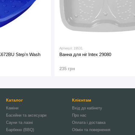
Артикул: 19531
 K672BU Step'n Wash
Ванна для ніг Intex 29080
235 грн
Каталог
Клієнтам
Каміни
Вхід до кабінету
Басейни та аксесуари
Про нас
Сауни та лазні
Оплата і доставка
Барбекю (BBQ)
Обмін та повернення