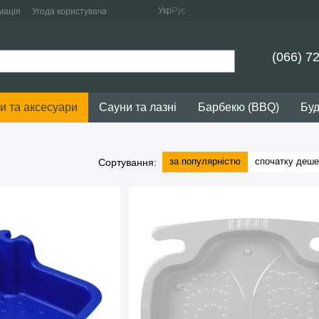
Укр
Рус
мація
Угода користувача
(066) 7
и та аксесуари
Сауни та лазні
Барбекю (BBQ)
Буд
за популярністю
спочатку деш
Сортування: