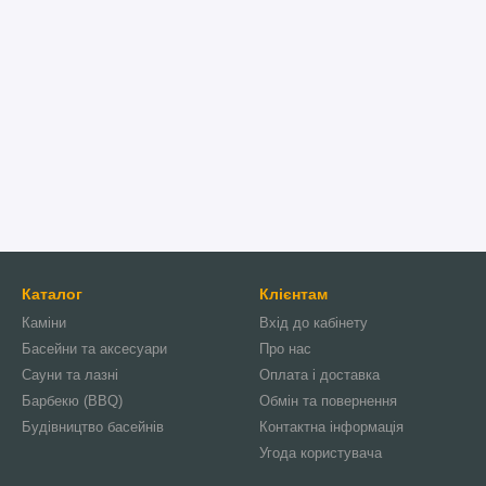
Каталог
Клієнтам
Каміни
Вхід до кабінету
Басейни та аксесуари
Про нас
Сауни та лазні
Оплата і доставка
Барбекю (BBQ)
Обмін та повернення
Будівництво басейнів
Контактна інформація
Угода користувача