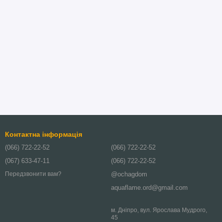
Контактна інформація
(066) 722-22-52
(066) 722-22-52
(067) 633-47-11
(066) 722-22-52
@ochagdom
Передзвонити вам?
aquaflame.ord@gmail.com
м. Дніпро, вул. Ярослава Мудрого,
45