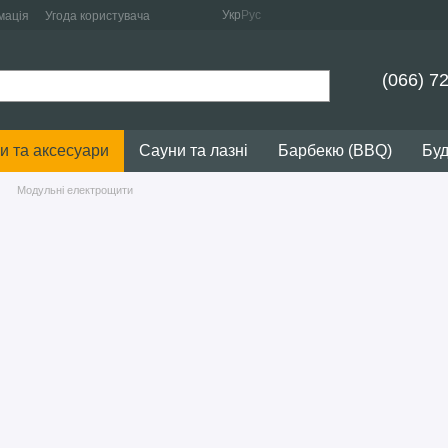
Укр
Рус
мація
Угода користувача
(066) 7
и та аксесуари
Сауни та лазні
Барбекю (BBQ)
Буд
Модульні електрощити